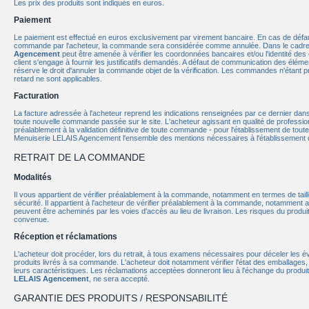
Les prix des produits sont indiqués en euros.
Paiement
Le paiement est effectué en euros exclusivement par virement bancaire. En cas de défaut
commande par l'acheteur, la commande sera considérée comme annulée. Dans le cadre de 
Agencement
peut être amenée à vérifier les coordonnées bancaires et/ou l'identité de
client s'engage à fournir les justificatifs demandés. A défaut de communication des élé
réserve le droit d'annuler la commande objet de la vérification. Les commandes n'étant 
retard ne sont applicables.
Facturation
La facture adressée à l'acheteur reprend les indications renseignées par ce dernier dans
toute nouvelle commande passée sur le site. L'acheteur agissant en qualité de professio
préalablement à la validation définitive de toute commande - pour l'établissement de tout
Menuiserie LELAIS Agencement l'ensemble des mentions nécessaires à l'établissement d
RETRAIT DE LA COMMANDE
Modalités
Il vous appartient de vérifier préalablement à la commande, notamment en termes de tail
sécurité. Il appartient à l'acheteur de vérifier préalablement à la commande, notamment a
peuvent être acheminés par les voies d'accès au lieu de livraison. Les risques du produit 
convenue.
Réception et réclamations
L'acheteur doit procéder, lors du retrait, à tous examens nécessaires pour déceler les
produits livrés à sa commande. L'acheteur doit notamment vérifier l'état des emballages, l
leurs caractéristiques. Les réclamations acceptées donneront lieu à l'échange du prod
LELAIS Agencement
, ne sera accepté.
GARANTIE DES PRODUITS / RESPONSABILITÉ