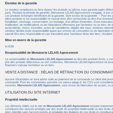
Étendue de la garantie
Le vendeur remplacera ou fera réparer les produits ou pièces sous garantie jugés défect
part). Pendant la période de garantie, Menuiserie LELAIS Agencement s'engage, à son c
Les produits échangés bénéficient de la garantie. Sont exclus de la garantie : - Pour les 
pièce produite et sa responsabilité ne saurait donc être recherchée au titre d’un éventue
installation, stockage, conservation, ou montage, d'un défaut d'entretien, d'une mauvaise 
d'utilisation, de modifications ou de réparations effectuées par l'acheteur ou un tiers, d
qu'accidents, chocs, incendies, actes de vandalisme, dégâts des eaux, lumières naturelles
vendeur décline toute responsabilité quant aux erreurs de conception ou de fabrication de
saurait être tenu responsable en cas d’accident pour l’acheteur et/ou des tiers, résultant
Mise en œuvre de la garantie
A VOIR
Responsabilité de Menuiserie LELAIS Agencement
La responsabilité de
Menuiserie LELAIS Agencement
au titre des produits livrés, y c
prix des produits défectueux ou non conformes. Menuiserie LELAIS Agencement ne pourr
financiers subi par l'acheteur ou un tiers.
VENTE A DISTANCE : DÉLAIS DE RÉTRACTION DU CONSOMMA
Aucune rétractation ne sera admis suite au paiement de la commande Le client doit pre
commande. Pour les commandes passées sur www.e-pliage.fr, les CGV sont considérées
ouvertes.
Menuiserie LELAIS Agencement
, sans erreur de fabrication de sa part, se pr
UTILISATION DU SITE INTERNET
Propriété intellectuelle
Les éléments édités sur le site de
Menuiserie LELAIS Agencement
incluant notamment
constituent des œuvres protégés par des droits de propriété intellectuelle ou des droits de
donc interdite sans l'accord exprès et préalable des titulaires de ces droits et constituer