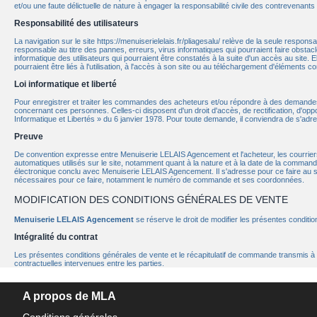
et/ou une faute délictuelle de nature à engager la responsabilité civile des contrevenant
Responsabilité des utilisateurs
La navigation sur le site https://menuiserielelais.fr/pliagesalu/ relève de la seule responsab
responsable au titre des pannes, erreurs, virus informatiques qui pourraient faire obstacle
informatique des utilisateurs qui pourraient être constatés à la suite d'un accès au site.
pourraient être liés à l'utilisation, à l'accès à son site ou au téléchargement d'éléments co
Loi informatique et liberté
Pour enregistrer et traiter les commandes des acheteurs et/ou répondre à des demande
concernant ces personnes. Celles-ci disposent d'un droit d'accès, de rectification, d'op
Informatique et Libertés » du 6 janvier 1978. Pour toute demande, il conviendra de s'adre
Preuve
De convention expresse entre Menuiserie LELAIS Agencement et l'acheteur, les courriers
automatiques utilisés sur le site, notamment quant à la nature et à la date de la comm
électronique conclu avec Menuiserie LELAIS Agencement. Il s'adresse pour ce faire au serv
nécessaires pour ce faire, notamment le numéro de commande et ses coordonnées.
MODIFICATION DES CONDITIONS GÉNÉRALES DE VENTE
Menuiserie LELAIS Agencement
se réserve le droit de modifier les présentes conditi
Intégralité du contrat
Les présentes conditions générales de vente et le récapitulatif de commande transmis à l'
contractuelles intervenues entre les parties.
A propos de MLA