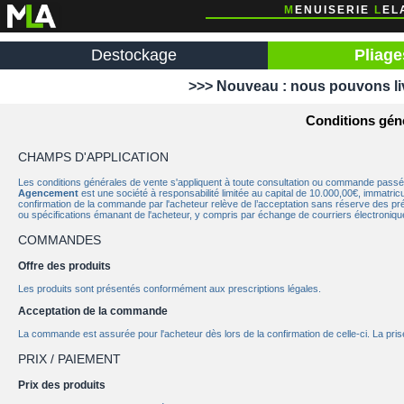
M
ENUISERIE
L
EL
Destockage
Pliag
>>> Nouveau : nous pouvons li
Condition générales de vente
Conditions gén
CHAMPS D'APPLICATION
Les conditions générales de vente s'appliquent à toute consultation ou commande passée 
Agencement
est une société à responsabilité limitée au capital de 10.000,00€, immatr
confirmation de la commande par l'acheteur relève de l’acceptation sans réserve des pré
ou spécifications émanant de l'acheteur, y compris par échange de courriers électroniqu
COMMANDES
Offre des produits
Les produits sont présentés conformément aux prescriptions légales.
Acceptation de la commande
La commande est assurée pour l'acheteur dès lors de la confirmation de celle-ci. La pr
PRIX / PAIEMENT
Prix des produits