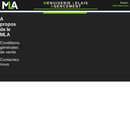
M
ENUISERIE
L
ELAIS
Bonjour,
A
GENCEMENT
identifiez-vous
Pliages ALU
Destockage
Quincaillerie
A
propos
Redirection vers le catalogue...
Si vous n'êtes pas redirigé automatiquement,
cliquez ici
.
de le
MLA
Conditions
générales
de vente
Contactez-
nous