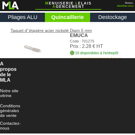
M
ENUISERIE
L
ELAIS
Bonjour,
A
GENCEMENT
identifiez-vous
Pliages ALU
Quincaillerie
Destockage
Taquet d''étagère acier nickelé Diam.5 mm
EMUCA
Code : 701275
Prix : 2.28 € HT
10 disponibles à l'entrepôt
Le complément sous 4 jours
ouvrés
A
propos
Ajouter au panier
de le
MLA
Notre site
vitrine
Conditions
générales
de vente
Contactez-
nous