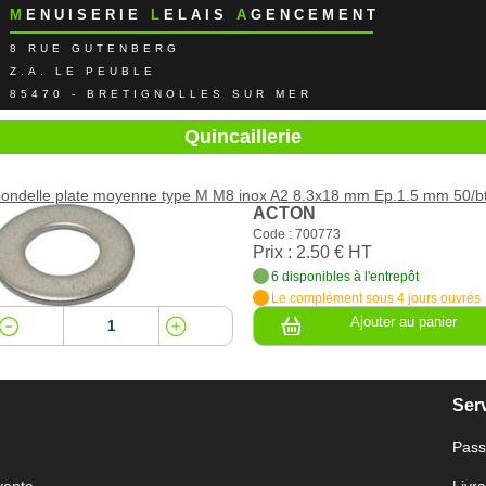
M
ENUISERIE
L
ELAIS
A
GENCEMENT
8 RUE GUTENBERG
Z.A. LE PEUBLE
85470 - BRETIGNOLLES SUR MER
Quincaillerie
ondelle plate moyenne type M M8 inox A2 8.3x18 mm Ep.1.5 mm 50/b
ACTON
Code : 700773
Prix : 2.50 € HT
6 disponibles à l'entrepôt
Le complément sous 4 jours ouvrés
Ajouter au panier
Serv
Pass