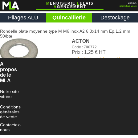
M
ENUISERIE
L
ELAIS
Bonjour,
A
GENCEMENT
identifiez-vous
Pliages ALU
Quincaillerie
Destockage
Rondelle plate moyenne type M M6 inox A2 6.3x14 mm Ep.1.2 mm
50/bte
ACTON
Code : 700772
Prix : 1.25 € HT
Article disponible sous 4 jours
ouvrés
A
propos
Ajouter au panier
de le
MLA
Notre site
vitrine
Conditions
générales
de vente
Contactez-
nous