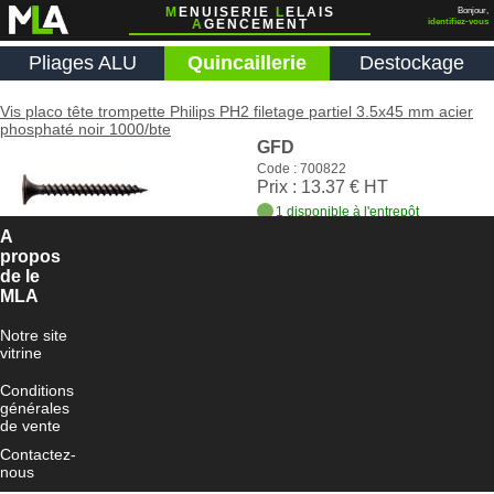
M
ENUISERIE
L
ELAIS
Bonjour,
A
GENCEMENT
identifiez-vous
Pliages ALU
Quincaillerie
Destockage
Vis placo tête trompette Philips PH2 filetage partiel 3.5x45 mm acier
phosphaté noir 1000/bte
GFD
Code : 700822
Prix : 13.37 € HT
1 disponible à l'entrepôt
Le complément sous 4 jours ouvrés
A
propos
Ajouter au panier
de le
MLA
Notre site
vitrine
Conditions
générales
de vente
Contactez-
nous