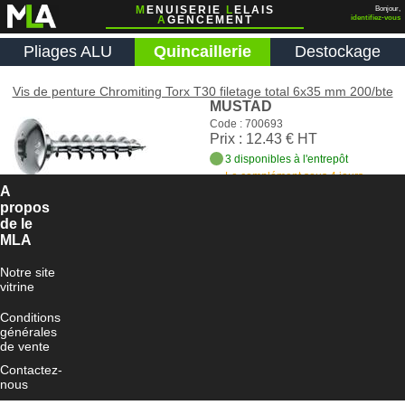
M
ENUISERIE
L
ELAIS
Bonjour,
A
GENCEMENT
identifiez-vous
Pliages ALU
Quincaillerie
Destockage
Vis de penture Chromiting Torx T30 filetage total 6x35 mm 200/bte
MUSTAD
Code : 700693
Prix : 12.43 € HT
3 disponibles à l'entrepôt
Le complément sous 4 jours
ouvrés
A
propos
Ajouter au panier
de le
MLA
Notre site
vitrine
Conditions
générales
de vente
Contactez-
nous