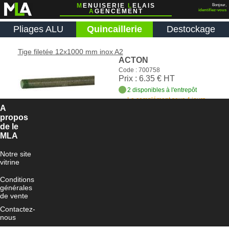
M
ENUISERIE
L
ELAIS
Bonjour,
A
GENCEMENT
identifiez-vous
Pliages ALU
Quincaillerie
Destockage
Tige filetée 12x1000 mm inox A2
ACTON
Code : 700758
Prix : 6.35 € HT
2 disponibles à l'entrepôt
Le complément sous 4 jours
ouvrés
A
propos
Ajouter au panier
de le
MLA
Notre site
vitrine
Conditions
générales
de vente
Contactez-
nous