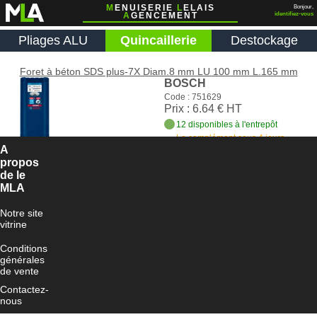
M
ENUISERIE
L
ELAIS
Bonjour,
A
GENCEMENT
identifiez-vous
Pliages ALU
Quincaillerie
Destockage
Foret à béton SDS plus-7X Diam.8 mm LU 100 mm L.165 mm
BOSCH
Code : 751629
Prix : 6.64 € HT
12 disponibles à l'entrepôt
Le complément sous 4 jours
ouvrés
A
propos
Ajouter au panier
de le
MLA
Notre site
vitrine
Conditions
générales
de vente
Contactez-
nous