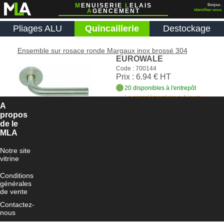
M
ENUISERIE
L
ELAIS
Bonjour,
A
GENCEMENT
identifiez-vous
Pliages ALU
Quincaillerie
Destockage
Ensemble sur rosace ronde Margaux inox brossé 304
EUROWALE
Code : 700144
Prix : 6.94 € HT
20 disponibles à l'entrepôt
Le complément sous 4 jours
ouvrés
A
propos
Ajouter au panier
de le
MLA
Notre site
vitrine
Conditions
générales
de vente
Contactez-
nous