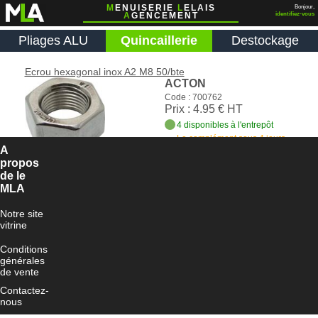
M
ENUISERIE
L
ELAIS
Bonjour,
A
GENCEMENT
identifiez-vous
Pliages ALU
Quincaillerie
Destockage
Ecrou hexagonal inox A2 M8 50/bte
ACTON
Code : 700762
Prix : 4.95 € HT
4 disponibles à l'entrepôt
Le complément sous 4 jours
ouvrés
A
propos
Ajouter au panier
de le
MLA
Notre site
vitrine
Conditions
générales
de vente
Contactez-
nous