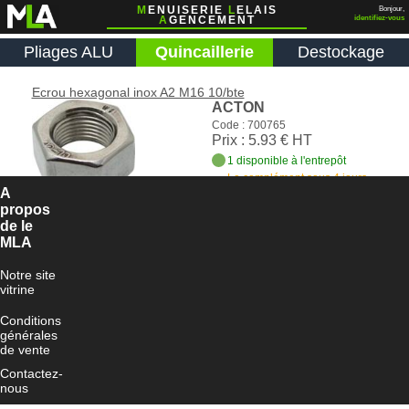
M
ENUISERIE
L
ELAIS
Bonjour,
A
GENCEMENT
identifiez-vous
Pliages ALU
Quincaillerie
Destockage
Ecrou hexagonal inox A2 M16 10/bte
ACTON
Code : 700765
Prix : 5.93 € HT
1 disponible à l'entrepôt
Le complément sous 4 jours
ouvrés
A
propos
Ajouter au panier
de le
MLA
Notre site
vitrine
Conditions
générales
de vente
Contactez-
nous