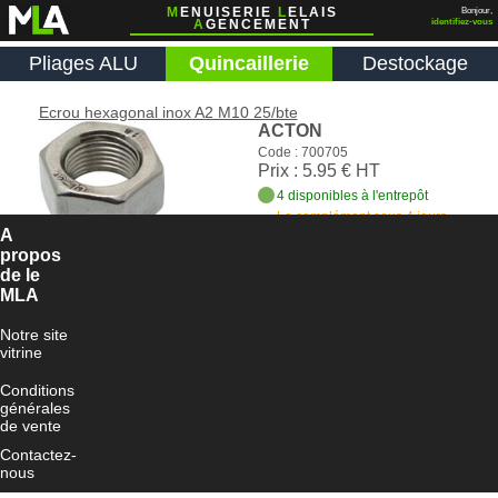
M
ENUISERIE
L
ELAIS
Bonjour,
A
GENCEMENT
identifiez-vous
Pliages ALU
Quincaillerie
Destockage
Ecrou hexagonal inox A2 M10 25/bte
ACTON
Code : 700705
Prix : 5.95 € HT
4 disponibles à l'entrepôt
Le complément sous 4 jours
ouvrés
A
propos
Ajouter au panier
de le
MLA
Notre site
vitrine
Conditions
générales
de vente
Contactez-
nous